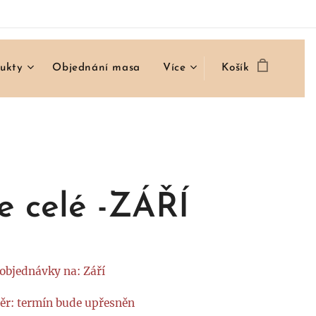
ukty
Objednání masa
Více
Košík
e celé -ZÁŘÍ
objednávky na: Září
ěr: termín bude upřesněn