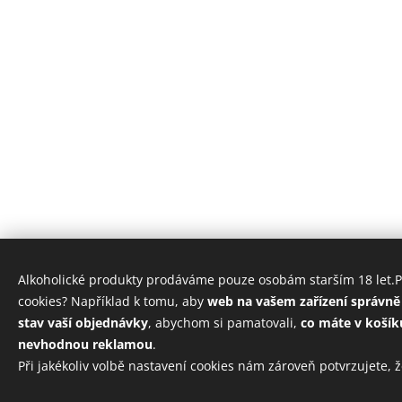
Alkoholické produkty prodáváme pouze osobám starším 18 let.P
cookies? Například k tomu, aby
web na vašem zařízení správně
stav vaší objednávky
, abychom si pamatovali,
co máte v košík
nevhodnou reklamou
.
Při jakékoliv volbě nastavení cookies nám zároveň potvrzujete, ž