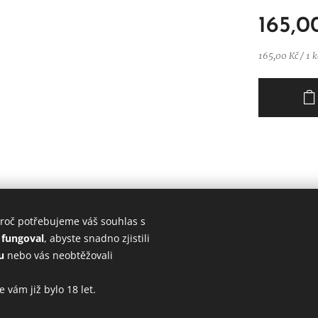
165,0
165,00 Kč / 1 
roč potřebujeme váš souhlas s
 fungoval
, abyste snadno zjistili
u
nebo vás neobtěžovali
Vytvořeno v roce 2020
Provozovatel PETR DORÁŽKA
Cookies
e vám již bylo 18 let.