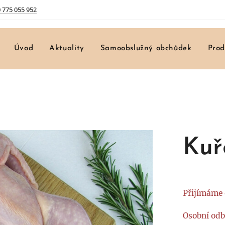
 775 055 952
Úvod
Aktuality
Samoobslužný obchůdek
Prod
Kuř
Přijímáme 
Osobní odb