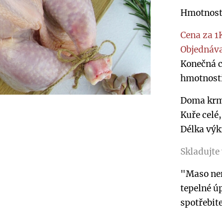
Hmotnost:
Cena za 1
Objednáv
Konečná c
hmotnosti
Doma krme
Kuře celé
Délka výk
Skladujte 
"Maso nen
tepelné ú
spotřebit