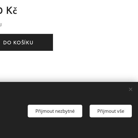
0
Kč
kg
DO KOŠÍKU
Přijmout nezbytné
Přijmout vše