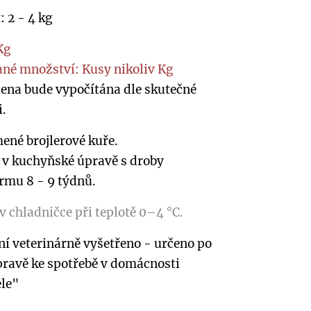
 2 - 4 kg
Kg
ané množství:
Kusy nikoliv Kg
ena bude vypočítána dle skutečné
.
né brojlerové kuře.
, v kuchyňské úpravě s droby
rmu 8 - 9 týdnů.
v chladničce při teplotě 0–4 °C.
í veterinárně vyšetřeno - určeno po
pravě ke spotřebě v domácnosti
ele"