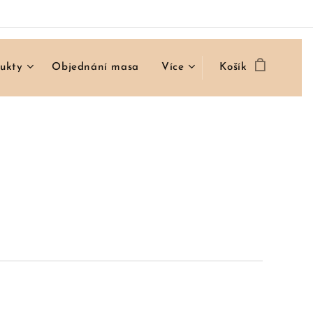
ukty
Objednání masa
Více
Košík