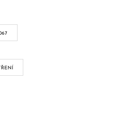
067
ŘENÍ