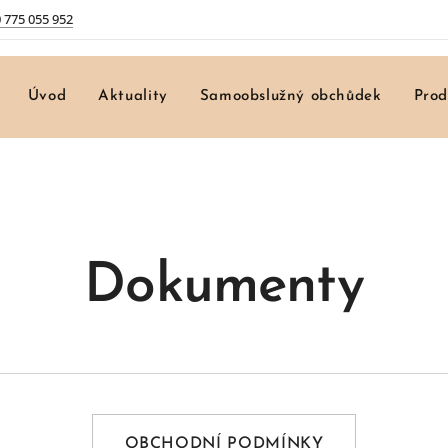
 775 055 952
Úvod
Aktuality
Samoobslužný obchůdek
Prod
Dokumenty
OBCHODNÍ PODMÍNKY